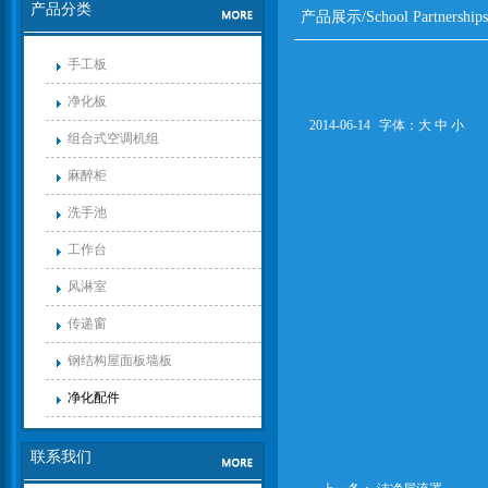
产品分类
产品展示/School Partnerships
手工板
净化板
2014-06-14
字体：
大
中
小
组合式空调机组
麻醉柜
洗手池
工作台
风淋室
传递窗
钢结构屋面板墙板
净化配件
联系我们